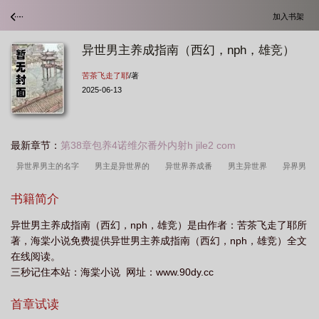
加入书架
异世男主养成指南（西幻，nph，雄竞）
苦茶飞走了耶
/著
2025-06-13
最新章节：
第38章包养4诺维尔番外内射h jile2 com
异世界男主的名字
男主是异世界的
异世界养成番
男主异世界
异界男
主的能力
异世界养成类
异世界男主叫什么
超强男主异世界穿越番
异世
书籍简介
界男主无敌番
男主异世界无敌的
异世穿越男主必看
男主异世界的日漫有哪
异世男主养成指南（西幻，nph，雄竞）是由作者：苦茶飞走了耶所
些
男主异世升级流
异世养成文
异世界超强男主
np异世男主都超级强
著，海棠小说免费提供异世男主养成指南（西幻，nph，雄竞）全文
大
异世界男主图片
异世男人
异世界男主养成指南 百度
穿越异世界男
在线阅读。
主
穿越异世男主
异世养美男使用指南无删减
男主异世界无敌
异世男男
三秒记住本站：海棠小说 网址：www.90dy.cc
文
男主异世界番
异世界男主超强的动漫
异世男主养成兽宠困体文进副
首章试读
本
异世界养成
异世界男主角
好看的男主异世
异世界养成推荐
男主