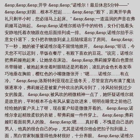
&esp;&esp;&esp;开学 &esp;&esp;“诺维尔！最后休息5分钟——”
异世界重生
异世主角
异世界里养男神
异世穿越文推荐男主
异世界男主
&esp;&esp;好困…根本不想起…… &esp;&esp;“殿下，距离开学典
无敌的
异世男男
异世界男主
异世界的男主
异世界男主名字
男主异
礼只剩半小时，您必须马上起床。” &esp;&esp;一道温润的声音在弗
世重生
异世男主养成指南by苦茶飞走
异世男主种田流完本推荐
异界男
莉娅耳边响起。 &esp;&esp;诺维尔摇动手中的铃铛，女仆们低着头
安静地托着衣物跟在他后面排列成一排。 &esp;&esp;诺维尔抬手示
主
异世养成类
异世界最强男主
男主异界
异世界养男神漫画
异世男
意女仆退下，女仆把衣物放到桌上后陆续退出了房间。 &esp;&esp;
主
异世界男主无敌
男主的异世界生活
异世男神攻略
异世界男主繁衍生
下一秒，她的被子被诺维尔毫不留情地掀开。 &esp;&esp;“听话，今
活动漫
天您不可以迟到，早饭在餐厅，有殿下喜欢的豆花。”说完，诺维尔
把弗莉娅抱起来，让她坐在床边。 &esp;&esp;弗莉娅穿着白色蕾丝
吊带睡裙，被抱起来坐着时眼睛还是闭着的，凌乱的金色长卷发乖
巧地垂在胸前，樱红色的小嘴微微张开：“嗯……诺维尔……有点
冷。” &esp;&esp;洛斯特利亚现在正值冬天，尽管皇宫内布满了魔法
驱逐寒冷，弗莉娅还是被窗户外吹出的风冷到了，冷风轻轻抚过少
女的脸庞。 &esp;&esp;被风吹的稍微精神一点了，她怀疑诺维尔就
是故意的，平时根本不会有风从窗边吹进来，明明在睡觉之前他已
经给她的窗户关上了呀，现在窗户却是微微开着的。 &esp;&esp;诺
维尔拿起精致柔软的衣裙，帮弗莉娅一件件穿上。 &esp;&esp;弗莉
娅盯着面前男人的脸。 &esp;&esp;嗯……真好看，不愧是自己选的
男人，他真的很合自己的xp，尤其是诺维尔他会把扣子扣到最上
面，黑白管家制服显得他身材很好，十分养眼。 &esp;&esp;诺维尔