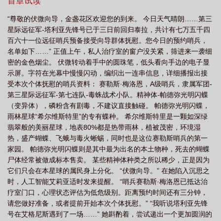
长多多关注士兵们的身心健康。批复：如您所愿，伏微向导。——
首章试读
(哨向nph)免费
向导哨兵短篇
S级向导的治疗记录单(哨向nph)作者涌
向导
总之是妹宝作为珍贵稀缺的S级向导，奔赴在工作岗位抚慰神经病哨
“尊敬的伏微向导，金盏花区欢迎您的到来。 今日天气晴朗……第三
兵们的故事。女非男全处，妹宝万人迷。不虐女不雌竞，事业女人
哨兵设定文男女
向导哨兵言情
向导哨兵设定推荐
S级向导的治疗记录单内
星际远征军-塔利亚先锋号已于三日前回归泰拉，共计有七万五千四
最好命。可能存在：狗血强制爱/骨科/男女的黑病之爱/嚣张小孩被教
容
向导受哨兵
S级向导的治疗记录单(哨向nph) 作者涌银山txt
S级向导的治
百六十一位远征哨兵预备接受向导群体抚慰。您今日的预约哨兵，
做人/替身代餐文学/男人之间的扯头花/大龄处男父子盖饭（儿子是用
名单如下……” 正值上午，私人治疗室的窗户没关紧，筛进来一袭细
疗记录单(哨向nph)全文阅读
S级向导治疗记录单模板
S级向导的治疗记录单(哨
外星科技造出来的）妹宝已经是非常优秀的向导了；哨兵全是男
密的金色烟尘。 伏微转动着手中的圆珠笔，低头看向手边的电子显
配，会有向导男配，按心情写，星际远征军、禁区列兵、白塔哨
向nph)最新章
S级向导的治疗记录单(哨向nph)
向导哨兵文高质量
哨兵是什
示屏。字符在光幕中慢慢闪动，编织出一连串信息，详细播报出接
兵、天启圣堂、圣光机械教会……后续再加。我喜欢反馈所以
么意思?
向导和哨兵是什么意思
向导哨兵推文
哨向向导素
向导哨兵设
受本次个体抚慰的哨兵资料： 赛勒斯·梅洛恩，A级哨兵，隶属军团-
（……暗示更新时间基本都在零点之后，写得很慢不一定日更，保
第三星际远征军-第七连队-毒蛛战术小队。精神体-帕德弥光明闪蝶
定什么意思
S级向导的治疗记录单(哨向n)作者涌银山
S级向导的治疗记录单(哨
底是隔日更背景设定：星际时代，人口呈现爆炸式增长，粗略估计
（变异体），磷粉含有剧毒，不建议直接触碰。 帕德弥光明闪蝶，
有千亿之数，银河系外诸多星系与星球被接连纳入人类之手。新世
向n)
向导哨兵耽美文推荐
s级向导的治疗记录单哨向nph
向导和哨兵是什
雨林星球“希尔维斯特里”的专有蝶种。 希尔维斯特里是一颗如深绿
纪1443年，哨兵分化比例逐年增高，向导维持不变，比例愈发悬
么意思?
向导哨兵言情文
向导哨兵设定推文
向导和哨兵的耽美文
向导
翡翠般的美丽星球，地表80%都是热带雨林，植被茂密，环境湿
殊，为此诞生了“机械哨兵”，半人半机械的造物，存在机械精神体，
哨兵是什么意思
热，盛产蝴蝶、飞蛾与毒火蜥蜴，同时也是这位赛勒斯哨兵的第一
向导哨兵推荐
向导哨兵原耽
无需向导抚慰。向导贞洁观念薄弱，向导对哨兵进行高效的肉体抚
家园。 帕德弥光明闪蝶则是其中最为出名的本土物种，死去的蝴蝶
慰已经是很普遍的事了，哨向之间发生性关系几乎是必然的事。也
尸体经常被做成标本售卖。 某些精神体种类之所以稀少，正是因为
存在一些向导不愿使用这种办法，奉行精神净化/相对暴力的精神手
它们只会在本星球的属民身上分化。 “伏微向导。” 在她陷入沉思之
段祛除污染的情况。普遍来讲，向导地位最高，哨兵次之，帝国会
时，人工智能艾莉亚适时发来提醒。 “哨兵赛勒斯·梅洛恩已抵达治
尽可能维护普通人的权益。但天龙人无处不在（。）向导分化后就
疗室门口，心理状态评估为低危级别。距离预约时间还有三分钟，
会被各个星球上设立的白塔严密保护，在白塔内部接受向导教育，
请您做好准备，或者提前开始本次个体抚慰。” “我听说塔利亚先锋
很少有机会能够离开白塔。哨兵在十五岁时进入军校进修，五年
号在艾格尼斯遇到了一场……” 她斟酌着，尝试递出一个更加圆润的
制，毕业后需强制服役；而向导则在十八岁时被分派到白塔，享有