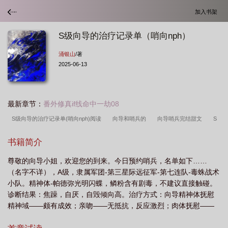
加入书架
S级向导的治疗记录单（哨向nph）
涌银山
/著
2025-06-13
最新章节：
番外修真if线命中一劫08
S级向导的治疗记录单(哨向nph)阅读
向导和哨兵的
向导哨兵完结甜文
S
级向导的治疗记录单(哨向nph)海棠
S级向导的治疗记录单(哨向nph)最新
向导
书籍简介
哨兵文什么意思
S级向导的治疗记录单(哨向nph)涌银山
向导哨兵的
S级向
尊敬的向导小姐，欢迎您的到来。今日预约哨兵，名单如下……
导的治疗记录单(哨向nph)0306
S级向导的治疗记录单(哨向nph)_
向导哨兵文
（名字不详），A级，隶属军团-第三星际远征军-第七连队-毒蛛战术
是什么意思
S级向导的治疗记录单(哨向nph)_全文在
向导哨兵文gl
那种向
小队。精神体-帕德弥光明闪蝶，鳞粉含有剧毒，不建议直接触碰。
导超级厉害的哨向文
s级向导的治疗记录单(哨向nph)免费阅读
求向导哨兵
诊断结果：焦躁，自厌，自毁倾向高。治疗方式：向导精神体抚慰
精神域——颇有成效；亲吻——无抵抗，反应激烈；肉体抚慰——
的
s级向导的治疗记录单完结了吗
S级向导的治疗记录单(哨向nph)_综合其它
（抹去结果）。另有批注：虽然有向导组作为后备支援，也请军团
_PO文学
S级向导的治疗记录单(哨向nph) 作者涌银山
S级向导的治疗记录单