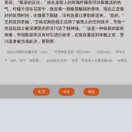
形容。 “叛逆的反抗。” 放在桌面上的玫瑰柠檬茶浮动着微淡的热
尊贵的地位，出于对向导心理健康的考虑，二十五岁后才能前往前
气，柠檬片浸在花茶中，散发着一股略显酸甜的香味。现在正是最
线舰队作为随行向导。哨兵是耗材，向导是世界的珍宝。哨兵＆向
好的饮用时间，伏微垂下眼睫，没有急着让赛勒斯进来。 “是的。”
导等级：最高S，最低D妹宝是S+哨兵腺体会分泌针对向导的诱导素
艾莉亚回答她，“艾格尼斯的领主启用了被禁止的空间技术，导致一
（春药效果），等级越高效果越强；向导可以用精神力进行反制和
些远征战士被深渊里的邪灵污染了精神域。” “这是一种崭新的瘟疫
反催情。存在人形精神体，等于主人的半身（本我），是人类心灵
病毒，帝国数据库没有对它进行收录，在瘟疫蔓延到本舰之前，受
中最原始、最基本、最原本的部分。这些特征是无法被人为掩饰
污染者被当场处决，赛勒斯...
的，可能会和主人外在性格不一致。精神体包含神话传说类，例如
天使、精灵、恶魔、东西方巨龙、亡灵、塞壬等，这些普遍是A-S级
论女a与哨向的兼容性（nph）
可惜神多无情（西幻nph）
沉沦(nph)
浮华之
哨兵。势力科普（不看也无所谓）星际远征军/“不死者”：远征哨
下（nph、高干、强制爱）
[nph]此生无拘
快穿：笨蛋美人也要攻略nph
绿茶陷
兵，离开泰拉家园前往各个星球探索或征战。禁区列兵：驻扎在各
大污染禁区，作为第一道防线，饱受基因污染的折磨。白塔哨兵：
阱今日生效（强制nph）
纷争之心（nph，西幻，修罗场）
努力达成be结局失败
驻扎在各个白塔，是守护泰拉与帝国子民的忠诚护卫队。天启圣
后（西幻nph）
终生老友（nph）
媚果（nph)
拥有金手指后她开始为所欲为
堂：神最忠诚的仆人，星际时代的神职者，精神体多为神话类（天
（nph）
山茶与梨（nph）
醉仙骨【仙侠nph】（原名：合欢宗双修日常）
你
使、精灵等）。圣光机械教会：机械哨兵的共同家园，虽然不需要
首 页
目录
阅读
向导抚慰，但是需要定期注射模拟向导素，平复躁动的精神域。
和恶女讲道德？（nph）
每天都被美男抓着操（nph）
今晚月色真美（nph）
当咸鱼手握苦命剧本(西幻雄竞nph）
命理之弓（西幻nph）
慈母悲（哨向
nph）
绅士失格
恋上青涩小姨
是小狗也是主人
潇夜吟
小元宝（NPH）
搜 索
玫瑰权杖
降服骚脚榨汁干妈
补习老师猎艳笔记
春色【重制版】
药王谷伪
父女 (师徒养成)