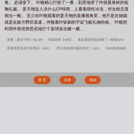
之花的后花园(npc)笔趣阁
高岭之花禁欲男主仙侠
电竞高岭之花的后花园百
角。 必须拿下。 叶晓精心打扮了一番，刻意地穿了件很显身材的低
胸礼服。 姜天翊这人没什么CP绯闻，人看着很性冷淡，对女粉态度
度
电竞高岭之花的后花园在线阅读
电竞高岭之花的后花园nph作者Oo
电竞
相当一般。 至少在叶晓观看的姜天翊的直播视角里，他不是在抽烟
高岭之花的后花园!
高岭之花的推荐
就是在敌方野区装逼，伴随着叶钦刷的宇宙飞船礼物特效。 叶晓想
利用外形优势恶劣地打个直球攻击赌一赌...
游离（渣女守则）bg nph
问题老师【nph】
被反霸凌系统攻略了（校园nph）
恶毒黑莲花身中欲毒后（nph）
男主很多的玛丽苏肉文（nph）
[nph]绿茶婊的
上位
艾薇女星就爱睡处男怎么了（nph）
女配她只想被渣（nph）
堕入地狱之
后（双性nph）
上位 （娱乐圈 nph）
狼窝（nph，强制，性虐，bg）
纷争之心
（nph，西幻）
魅果（古言nph）
男宠重生以后[nph]
beta怎么不能万人迷了
首 页
目录
阅读
（nph）
窒息沉溺 nph
快穿之精液收集系统（nph）
【HP同人】也许是万人迷
nph
帝高beta特招生（abo nph）
浓精浇灌小白花（快穿 nph）
绅士失格
恋
上青涩小姨
是小狗也是主人
潇夜吟
小元宝（NPH）
玫瑰权杖
降服骚脚
搜 索
榨汁干妈
补习老师猎艳笔记
春色【重制版】
药王谷伪父女 (师徒养成)