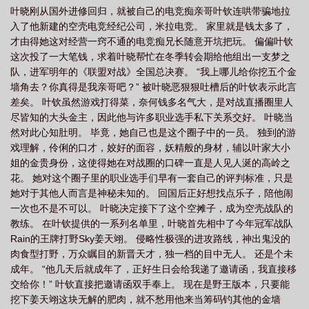
叶晓刚从国外进修回归，就被自己的电竞痴亲哥叶钦连哄带骗地拉
阁
电竞高岭之花的后花园(nph) 作者superson
电竞高岭之花的后花园(nph)作
入了他新建的空壳电竞经纪公司，米拉电竞。 家里就是钱太多了，
者Oo
电竞高岭之花的后花园(nph) 登录
电竞高岭之花的后花园txt百度
电
才由得她这对经营一窍不通的电竞痴兄长随意开坑把玩。 偏偏叶钦
竞高岭之花的后花园by叶晓
电竞高岭之花的后花园nph作者supersonic
电竞高
这次投了一大笔钱，求着叶晓帮忙在冬季转会期给他组出一支梦之
队，进军明年的《联盟对战》全国总决赛。 “我上哪儿给你挖五个金
岭之花的后花园全文
电竞高岭之花的后花园完结了吗
电竞高岭之花的后花园全
墙角去？你真得是我亲哥吧？” 被叶晓恶狠狠吐槽后的叶钦表示此言
文txt
高冷电竞高岭之花的后花园
电竞高岭之花的后花园极乐宫
电竞高岭
差矣。 叶钦虽然游戏打得菜，奈何钱多名气大，是对战直播圈里人
之花的后花园免费阅读
电竞高岭之花的后花园(nph)gl
电竞高岭之花的后花园
尽皆知的大头金主，因此他与许多职业选手私下关系交好。 叶晓当
然对此心知肚明。 毕竟，她自己也是这个圈子中的一员。 独到的游
在哪看
电竞高岭之花的后花园Supersonic
高岭之花娱乐圈
电竞高岭之花的
戏理解，伶俐的口才，姣好的面容，妖精般的身材，辅以叶家大小
后花园by叶晓txt
电竞高岭之花的后花园(nph) 目录 (共50章)
电竞高岭之花的后
姐的金贵身份，这使得她在对战圈的口碑一直是人见人涎的高岭之
花园作者supersonic
电竞高岭之花的后花园
电竞高岭之花的后花园(nph) 作者
花。 她对这个圈子里的职业选手们早有一套自己的评判标准，只是
Oo
她对于其他人而言是神秘未知的。 回国后正好想找点乐子，陪他闹
电竞高岭之花的后花园(nph)最新
电竞高岭之花的后花园(nph)_电竞
电
一次也不是不可以。 叶晓决定接下了这个空摊子，成为空壳战队的
竞高岭之花的后花园(nph)supersonic3万
电竞高岭之花的后花园(nph)
电竞高
教练。 在叶钦提供的一系列名单里，叶晓首先相中了今年冠军战队
岭之花的后花园叶晓
电竞高岭之花的后花园[出去丸
电竞高岭之花的后花园
Rain的王牌打野Sky姜天翊。 侵略性极强的进攻路线，神出鬼没的
supersonic
电竞高岭之花的后花园全文阅读
电竞高岭之花的后花园(nph)作者
肉食型打野，万众瞩目的新晋天才，独一档的目中无人。 还是个未
成年。 “他几天后就成年了，正好生日会给我递了邀请函，我直接移
supersonic
电竞高岭之花的后花园(nph、甜文)
电竞高岭之花的后花园
交给你！” 叶钦直接把邀请函双手奉上。 现在是野王版本，只要能
bysupersonic
电竞高岭之花的后花园全文免费阅读
原耽高岭之花
电竞高岭
挖下姜天翊这块无解的肥肉，就不愁用他来当筹码钓其他的金墙