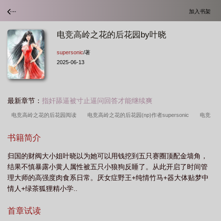
加入书架
电竞高岭之花的后花园by叶晓
supersonic
/著
2025-06-13
最新章节：
指奸舔逼被寸止逼问回答才能继续爽
电竞高岭之花的后花园阅读
电竞高岭之花的后花园(np)作者supersonic
电竞
高岭之花的后花园(nph) 作者
电竞高岭之花的后花园最新章节更新内容
电竞高
书籍简介
岭之花的后花园by supersonic
电竞高岭之花的后花园(nph)最新章节_电竞
电
归国的财阀大小姐叶晓以为她可以用钱挖到五只赛圈顶配金墙角，
竞高岭之花的后花园(nph)后序
电竞高岭之花的后花园(nph)最新章
电竞高岭之
结果不慎暴露小黄人属性被五只小狼狗反睡了。从此开启了时间管
花的后花园 作者supersonic
dw高岭之花txt
电竞高岭之花的后花园
理大师的高强度肉食系日常。厌女症野王+纯情竹马+器大体贴梦中
bySupersonic
电竞高岭之花的后花园(nph)灵前
电竞高岭之花的后花园
情人+绿茶狐狸精小学..
(nph)supersonic
电竞高岭之花的后花园nphby
电竞高岭之花的后花园(nph)后
首章试读
50章
电竞高岭之花的后花园(nph)supersonic 著
电竞高岭之花的后花园笔趣