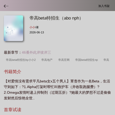
加入书架
帝高beta特招生（abo nph）
小小
/著
2026-06-13
最新章节：
46番外此岸彼岸三
帝高beta特招生by小小2
帝高地产
帝高官网
帝国beta特招生np
帝高
(天津)食品有限公司
帝高beta特招生(abonph)最新章节-帝高beta
帝高鞋业有限
书籍简介
公司
广东帝高地产置业有限公司
帝高e1
帝高beta特招生最新
帝高卫浴
【对爱情没有需求平凡beta女x五个男人】覃杳作为一名Beta，生活
官网
帝高beta特招生(abonph)/小小作者小小
帝高beta特招生abo
帝高beta
守则如下：?1.Alpha打架时帮忙叫救护车（并收取跑腿费）?
特招生(abonph)文
帝高食品有限公司官网
帝高力装饰材料(江苏)有限公司怎么
2.Omega发情时递上抑制剂（过期五折）?她最大的梦想不过是偷偷
样
帝高beta特招生(abo nph)gl
帝高网站
帝高beta特招生免费阅读最新章
发财然后惊艳全世..
节
帝高是什么意思
帝高beta特招生在哪看?
帝高beta特招生
帝高漆业
首章试读
有限公司
帝高beta特招生全文免费
帝高力装饰材料(江苏)有限公司
帝高