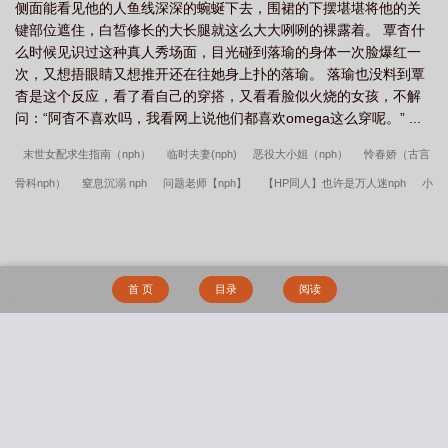
侧面能看见他的人鱼线深深的蜿蜒下去，围裙的下摆堪堪将他的关
键部位遮住，白皙修长的大长腿就这么大大咧咧的裸露着。 覃杳什
么时候见识过这种真人秀场面，目光碰到落瑜的身体一次脸爆红一
次，又想捂眼睛又想推开还在往她身上扑的落瑜。 落瑜也没料到覃
杳是这个反应，看了看自己的穿搭，又看看脸似火烧的女孩，不解
问：“阿杳不喜欢吗，我看网上说他们都喜欢omega这么穿呢。” ...
末世女配求生指南（nph）
临时夫妻(nph)
恶役大小姐（nph）
怜春娇（古言
骨科nph）
窒息沉溺 nph
问题老师【nph】
【HP同人】也许是万人迷nph
小
公主nph
孤雌（nph）
我教日月竞风流【nph】
家族遗传精神病(nph虐）
女
配她只想被渣（nph）
纷争之心（nph，西幻）
女配也要被强制爱吗(末世 nph)
控鹤监nph[肥女x男神]
快穿之精液收集系统（nph）
盛渡（nph）
皆其靡也
首 页
目录
阅读
（剧情nph）
狼窝（nph，强制，性虐，bg）
替身白月光她貌美如花［nph］
春水误（姐弟骨科）
金属牙套【骨科gl】
末日之幸存偏差（简体版）
良药与
他
小疯子（bl现代高h）
落魄白月光会被饿狼分食的哦（古言np）
黑金链
搜 索
（1v1）
反转巴别塔(西幻冒险NPH）
末日之倖存偏差
白荔和哥哥（1V1骨科
H）