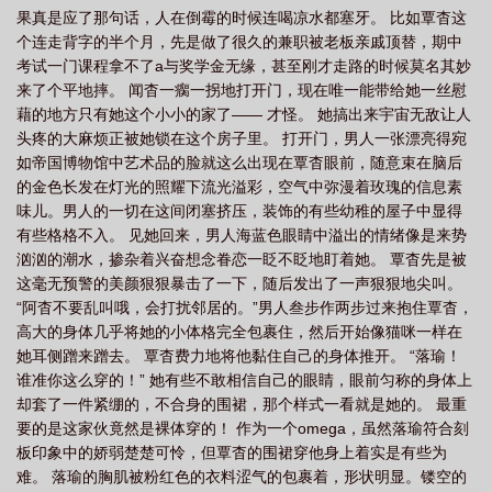
果真是应了那句话，人在倒霉的时候连喝凉水都塞牙。 比如覃杳这
beta特招生 贵族学院的末等生
帝高地板质量怎么样
帝高beta特招生(abo nph)
个连走背字的半个月，先是做了很久的兼职被老板亲戚顶替，期中
作者小小
帝高新的说明
帝高地板官网
帝高beta特招生(abo nph) 作者小大
考试一门课程拿不了a与奖学金无缘，甚至刚才走路的时候莫名其妙
多少
帝高beta特招生(小小)
帝高beta特招生by阿乐笔趣阁
帝高公司
帝
来了个平地摔。 闻杳一瘸一拐地打开门，现在唯一能带给她一丝慰
藉的地方只有她这个小小的家了—— 才怪。 她搞出来宇宙无敌让人
高beta特招生(abo nph) 本书作者小小
帝高beta特招生abonph最新章节列表
帝
头疼的大麻烦正被她锁在这个房子里。 打开门，男人一张漂亮得宛
高beta特招生(abonph)
帝高铝业
帝高力招聘
帝高鞋业
帝高鞋子
帝
如帝国博物馆中艺术品的脸就这么出现在覃杳眼前，随意束在脑后
高兄弟
帝高天津食品有限公司
帝高beta特招生小小
帝高beta特招生by小
的金色长发在灯光的照耀下流光溢彩，空气中弥漫着玫瑰的信息素
味儿。男人的一切在这间闭塞挤压，装饰的有些幼稚的屋子中显得
小
帝高beta特招生(abonph)作者小小著
帝高beta特招生txt
帝高地板是几线
有些格格不入。 见她回来，男人海蓝色眼睛中溢出的情绪像是来势
品牌
汹汹的潮水，掺杂着兴奋想念眷恋一眨不眨地盯着她。 覃杳先是被
这毫无预警的美颜狠狠暴击了一下，随后发出了一声狠狠地尖叫。
“阿杳不要乱叫哦，会打扰邻居的。”男人叁步作两步过来抱住覃杳，
高大的身体几乎将她的小体格完全包裹住，然后开始像猫咪一样在
她耳侧蹭来蹭去。 覃杳费力地将他黏住自己的身体推开。 “落瑜！
谁准你这么穿的！” 她有些不敢相信自己的眼睛，眼前匀称的身体上
却套了一件紧绷的，不合身的围裙，那个样式一看就是她的。 最重
要的是这家伙竟然是裸体穿的！ 作为一个omega，虽然落瑜符合刻
板印象中的娇弱楚楚可怜，但覃杳的围裙穿他身上着实是有些为
难。 落瑜的胸肌被粉红色的衣料涩气的包裹着，形状明显。镂空的