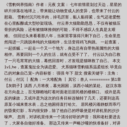
《雪豹饲养指南》作者：元夜 文案： 七年前彗星划过天边，星星的
吗
雪豹怎么繁殖
雪豹如何捕食
雪豹驯化
雪豹养殖
雪豹 家
碎片掉落在地球上，带来能让动物变成人的变异，也带来了付云的
养
雪豹怎么挑
雪豹怎样捕食
雪豹的捕食方式
雪豹饲养指南春寒料
慰藉。 雪豹付沉只吃羊肉，掉毛厉害，黏人黏得紧，生气还老爱憋
峭
雪豹能养吗
雪豹可以当宠物养吗
雪豹养久了会认主人吗
雪豹宠
在心里酝酿成大型吵架现场。 付云养大猫勤勤恳恳，不仅有被猫压
骨折的风险，还有被猫咪推倒的可能，不得不感叹人生真是太艰
物
雪豹饲养员
雪豹好养活吗
雪豹能人工饲养吗
雪豹饲养指南免费阅
难。 但回过头来看看那八年，当家里零落得只剩下自己，生命里忽
读
然闯进一只跳脱单纯的大猫相伴，生活变得鸡飞狗跳。 一起查案，
一起抓贼，一起去一个又一个地方，身边总有自带热闹属性的大猫
相伴。再要回到一个人的生活，就有点受不了了。 付云以为自己救
了一只毛茸茸的大猫，蓦然回首时，才发现是猫咪救了自己。 本文
1v1,he，查案鬼扯全为谈恋爱。 犬系猫咪雪豹猫系温柔组长 毕竟自
己的对象自己宠~ 内容标签： 强强 年下 甜文 搜索关键字：主角：
付云，付沉 ┃ 配角：一大堆配角 ┃ 其它：兽人 ========= 第1章
【灰鹞子】滇西 八月将夜，暮光困困，滇西小城的某处。 赵汉东靠
在方向盘上，百无聊赖地盯着对面老旧居民楼的楼梯口。 或许是高
反的缘故，又或许是为这次的任务目标连轴转了几天，还要到这高
原某小城来查水表，总之他困得直打哈欠。 居民楼闪着静默而乖巧
的昏黄灯影，车内很安静，除了他自己的呼吸便是对讲机里的沙沙
噪声。 忽而，对讲机里传来一个清冷好听的声音：我和老杜要进去
了，大家各自做好准备。 那边又传来一声略沙哑的快准备好，对讲