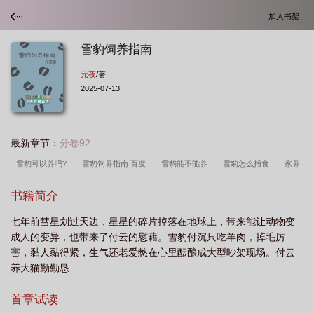
加入书架
雪豹饲养指南
元夜
/著
2025-07-13
最新章节：
分卷92
雪豹可以养吗?
雪豹饲养指南 百度
雪豹能不能养
雪豹怎么捕食
家养
雪豹
雪豹猫怎么养
雪豹可以家养吗
雪豹适合家养吗
雪豹饲养指南 元
书籍简介
夜
雪豹宠物好养吗
雪豹如何哺育幼崽
雪豹能养熟吗
中国哪个动物园饲
七年前彗星划过天边，星星的碎片掉落在地球上，带来能让动物变
养雪豹
雪豹饲养指南最新
雪豹的捕食方法
雪豹饲养指南+番外
饲养雪
成人的变异，也带来了付云的慰藉。雪豹付沉只吃羊肉，掉毛厉
豹违法吗
雪豹饲养指南by元夜
可以养雪豹
雪豹鱼怎么饲养
雪豹饲养
害，黏人黏得紧，生气还老爱憋在心里酝酿成大型吵架现场。付云
指南by上元夜
养殖雪豹
雪豹可以饲养吗
雪豹能家养吗
雪豹怎么
养大猫勤勤恳..
养
雪豹人工饲养
雪豹 宠物
雪豹饲养指南 番外
雪豹饲养员条件
养
首章试读
雪豹的视频
雪豹家养
雪豹喂养幼崽
雪豹饲养指南免费
雪豹可以养