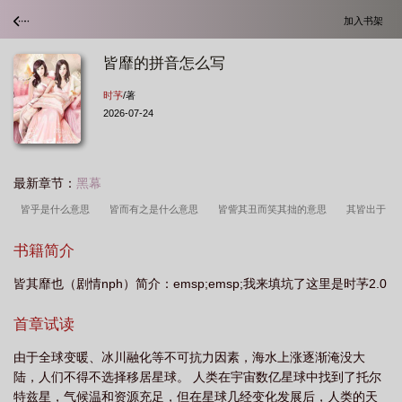
加入书架
皆靡的拼音怎么写
时芧
/著
2026-07-24
最新章节：
黑幕
皆乎是什么意思
皆而有之是什么意思
皆訾其丑而笑其拙的意思
其皆出于
此乎翻译
此君子之富也翻译
皆之什么意思
皆其靡也(剧情nph)-时芧-精品
书籍简介
文学-御书屋手机阅读
皆皆的意思
皆さん 皆
故载之末年
皆欲其寿乐而
皆其靡也（剧情nph）简介：emsp;emsp;我来填坑了这里是时芧2.0
不伤于患翻译
皆从其朔是什么意思
皆其靡也(剧情np) 作者时
其皆出于此
乎出自哪里
皆其盛者也
皆言其情的其是什么意思
皆即其渠率而用之的意
首章试读
思
皆其靡也(剧情np)作者时
皆靡的意思
皆靡是什么意思
其皆出于此乎
由于全球变暖、冰川融化等不可抗力因素，海水上涨逐渐淹没大
的其翻译
皆得其宜的其是什么意思
皆靡的拼音怎么写
皆亦是什么意
陆，人们不得不选择移居星球。 人类在宇宙数亿星球中找到了托尔
思
皆反
其皆出于此乎的意思
皆出其下的意思
皆畴其庸
皆得其宜的
特兹星，气候温和资源充足，但在星球几经变化发展后，人类的天