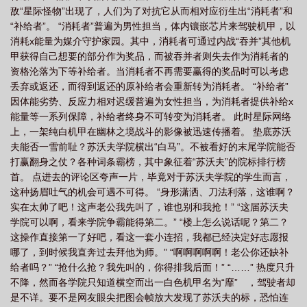
敌“星际怪物”出现了，人们为了对抗它从而相对应衍生出“消耗者”和
皆是什么意思
皆靡怎么读
皆尽其能翻译
皆欲其寿乐而不伤于患此君子之富
“补给者”。 “消耗者”普遍为男性担当，体内镶嵌芯片来驾驶机甲，以
也的翻译
皆訾其丑而笑其拙是什么意思
皆即其渠率而用之翻译
其故何也的
消耗x能量为媒介守护家园。其中，消耗者可通过内战“吞并”其他机
故是什么意思
皆其靡也(剧情)
其皆出于此乎
甲获得自己想要的部分作为奖品，而被吞并者则失去作为消耗者的
资格沦落为下等补给者。当消耗者不再需要赢得的奖品时可以考虑
丢弃或返还，而得到返还的原补给者会重新转为消耗者。 “补给者”
因体能劣势、反应力相对迟缓普遍为女性担当，为消耗者提供补给x
能量等一系列保障，补给者终身不可转变为消耗者。 此时星际网络
上，一架纯白机甲在幽林之境战斗的影像被迅速传播着。 垫底苏沃
夫能否一雪前耻？苏沃夫学院横出“白马”。不被看好的末尾学院能否
打赢翻身之仗？各种词条霸榜，其中象征着“苏沃夫”的院标排行榜
首。 点进去的评论区夸声一片，毕竟对于苏沃夫学院的学生而言，
这种扬眉吐气的机会可遇不可得。 “身形潇洒、刀法利落，这谁啊？
实在太帅了吧！这声老公我先叫了，谁也别和我抢！” “这届苏沃夫
学院可以啊，看来学院争霸能得第二。” “楼上怎么说话呢？第二？
这操作直接第一了好吧，看这一套小连招，我都已经决定好志愿报
哪了，到时候我直奔过去拜他为师。” “啊啊啊啊啊！老公你还缺补
给者吗？” “抢什么抢？我先叫的，你得排我后面！” “……” 热度只升
不降，然而各学院只知道横空而出一白色机甲名为“靡” ，驾驶者却
是不详。要不是网友眼尖把图会帧放大发现了苏沃夫的标，恐怕连