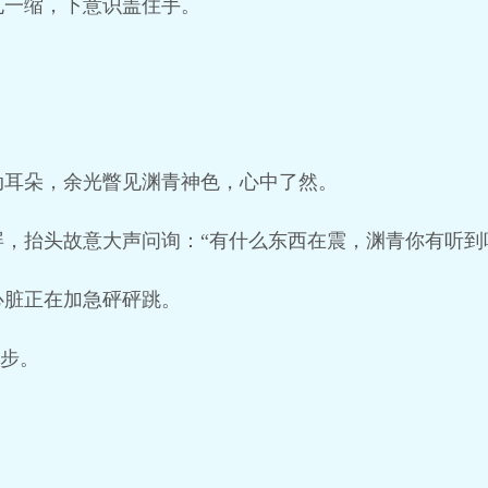
孔一缩，下意识盖住手。
动耳朵，余光瞥见渊青神色，心中了然。
，抬头故意大声问询：“有什么东西在震，渊青你有听到
心脏正在加急砰砰跳。
迈步。