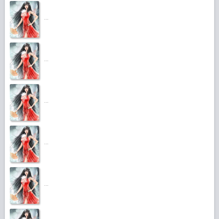
...
...
...
...
...