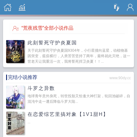
搜 索
“荒夜残雪”全部小说作品
此刻誓死守护炎夏国
关于此刻誓死守护炎夏国9304年，小行星撞向蓝星，动植物基
因突变，瘟疫横行，人类苦苦坚持了两年，最终就此灭绝，这一
世老天让我重活一次，我将誓死捍卫炎夏！！...
完结小说推荐
www.90dy.cc
斗罗之异数
地球青年意外身死，转世投胎又恰逢大神打架，轮回池破碎，自
混沌中走一遭后降临斗罗大陆...
在恋爱综艺里搞对象【1V1甜H】
...